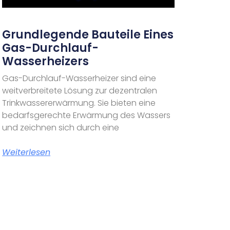
Grundlegende Bauteile Eines
Gas-Durchlauf-
Wasserheizers
Gas-Durchlauf-Wasserheizer sind eine
weitverbreitete Lösung zur dezentralen
Trinkwassererwärmung. Sie bieten eine
bedarfsgerechte Erwärmung des Wassers
und zeichnen sich durch eine
Weiterlesen