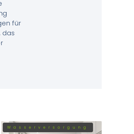
e
ung
gen für
, das
r
Wasserversorgung