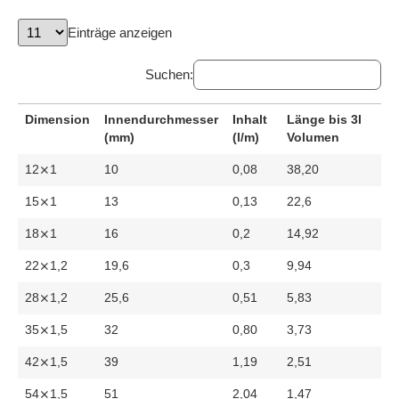
Einträge anzeigen
Suchen:
Dimension
Innendurchmesser
Inhalt
Länge bis 3l
(mm)
(l/m)
Volumen
12⨯1
10
0,08
38,20
15⨯1
13
0,13
22,6
18⨯1
16
0,2
14,92
22⨯1,2
19,6
0,3
9,94
28⨯1,2
25,6
0,51
5,83
35⨯1,5
32
0,80
3,73
42⨯1,5
39
1,19
2,51
54⨯1,5
51
2,04
1,47