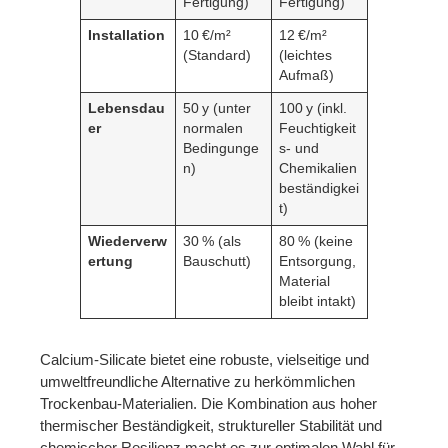
Fertigung)
Fertigung)
Installation
10 €/m²
12 €/m²
(Standard)
(leichtes
Aufmaß)
Lebensdau
50 y (unter
100 y (inkl.
er
normalen
Feuchtigkeit
Bedingunge
s- und
n)
Chemikalien
beständigkei
t)
Wiederverw
30 % (als
80 % (keine
ertung
Bauschutt)
Entsorgung,
Material
bleibt intakt)
Calcium‑Silicate bietet eine robuste, vielseitige und
umweltfreundliche Alternative zu herkömmlichen
Trockenbau‑Materialien. Die Kombination aus hoher
thermischer Beständigkeit, struktureller Stabilität und
chemischer Resilienz macht es zur optimalen Wahl für