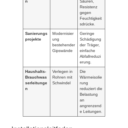
n
Säuren,
Resistenz
gegen
Feuchtigkeit
sdrücke.
Sanierungs
Modernisier
Geringe
projekte
ung
Schädigung
bestehender
der Träger,
Gipswände
einfache
Abfallreduzi
erung.
Haushalts‑
Verlegen in
Die
Brauchwas
Rohren mit
Wärmeisolie
serleitunge
Schwindel
rung
n
reduziert die
Belastung
an
angrenzend
e Leitungen.