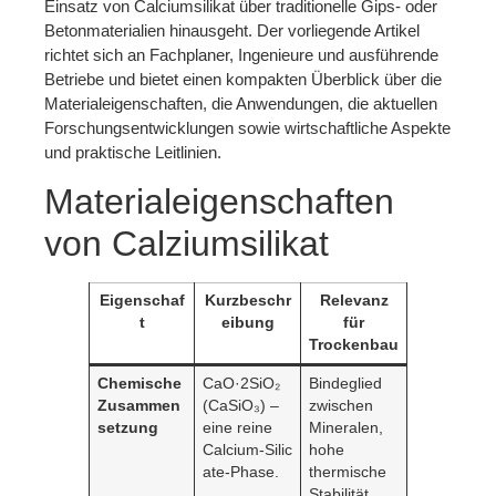
Einsatz von Calciumsilikat über traditionelle Gips- oder
Betonmaterialien hinausgeht. Der vorliegende Artikel
richtet sich an Fachplaner, Ingenieure und ausführende
Betriebe und bietet einen kompakten Überblick über die
Materialeigenschaften, die Anwendungen, die aktuellen
Forschungsentwicklungen sowie wirtschaftliche Aspekte
und praktische Leitlinien.
Materialeigenschaften
von Calziumsilikat
Eigenschaf
Kurzbeschr
Relevanz
t
eibung
für
Trockenbau
Chemische
CaO·2SiO₂
Bindeglied
Zusammen
(CaSiO₃) –
zwischen
setzung
eine reine
Mineralen,
Calcium‑Silic
hohe
ate‑Phase.
thermische
Stabilität.