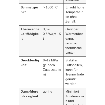
Schmelzpu
> 1800 °C
Erlaubt hohe
nkt
Temperatur
en ohne
Zerfall.
Thermische
0,6–
Geringer
Leitfähigke
0,8 W/(m · K
Wärmeüber
it
)
gang,
reduziert
thermische
Lasten.
Druckfestig
8–12 MPa
Stabil in
keit
(je nach
Luftspalten,
Zusatzstoffe
kann für
n)
Trennwände
genutzt
werden.
Dampfdurc
gering
Minimiert
hlässigkeit
Kondensatio
n und