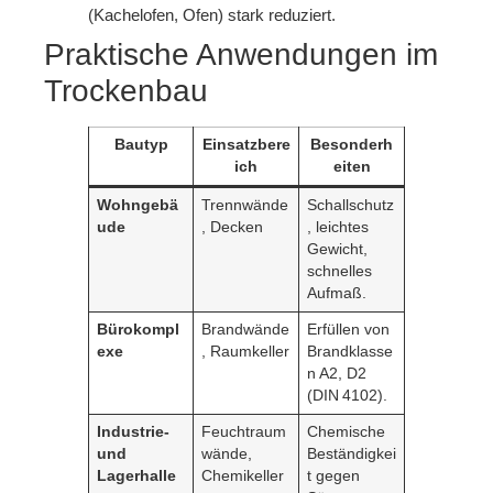
(Kachelofen, Ofen) stark reduziert.
Praktische Anwendungen im
Trockenbau
Bau­typ
Einsatzbere
Besonderh
ich
eiten
Wohngebä
Trennwände
Schallschutz
ude
, Decken
, leichtes
Gewicht,
schnelles
Aufmaß.
Bürokompl
Brandwände
Erfüllen von
exe
, Raumkeller
Brandklasse
n A2, D2
(DIN 4102).
Industrie‑
Feuchtraum
Chemische
und
wände,
Beständigkei
Lagerhalle
Chemikeller
t gegen