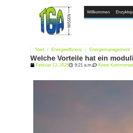
Willkommen
Enzyklop
Start
/
Energieeffizienz
/
Energiemanagement
Welche Vorteile hat ein modu
Februar 13, 2025
9:21 a.m.
Keine Kommenta