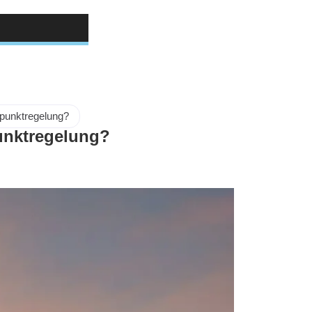
ipunktregelung?
unktregelung?