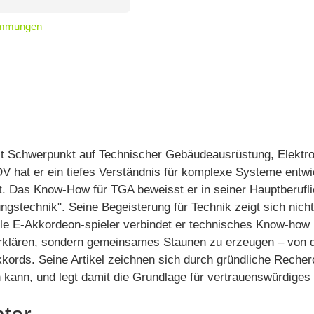
timmungen
it Schwerpunkt auf Technischer Gebäudeausrüstung, Elektro
EDV hat er ein tiefes Verständnis für komplexe Systeme entw
lt. Das Know-How für TGA beweisst er in seiner Hauptberufl
ngstechnik". Seine Begeisterung für Technik zeigt sich nich
ile E‑Akkordeon‑spieler verbindet er technisches Know‑how
u erklären, sondern gemeinsames Staunen zu erzeugen – von
kords. Seine Artikel zeichnen sich durch gründliche Recherc
n kann, und legt damit die Grundlage für vertrauenswürdige