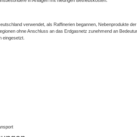
, insbesondere in Anlagen mit niedrigen Betriebskosten.
Deutschland verwendet, als Raffinerien begannen, Nebenprodukte de
 Regionen ohne Anschluss an das Erdgasnetz zunehmend an Bedeutun
n eingesetzt.
ansport