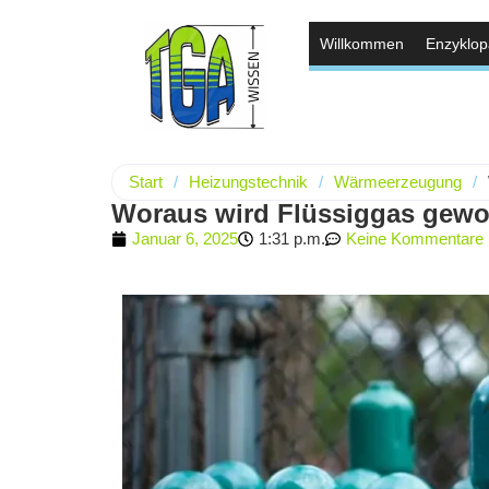
Willkommen
Enzyklop
Start
/
Heizungstechnik
/
Wärmeerzeugung
/
Woraus wird Flüssiggas gew
Januar 6, 2025
1:31 p.m.
Keine Kommentare