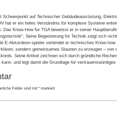
it Schwerpunkt auf Technischer Gebäudeausrüstung, Elektro
EDV hat er ein tiefes Verständnis für komplexe Systeme entw
lt. Das Know-How für TGA beweisst er in seiner Hauptberufl
ngstechnik". Seine Begeisterung für Technik zeigt sich nich
ile E‑Akkordeon‑spieler verbindet er technisches Know‑how
u erklären, sondern gemeinsames Staunen zu erzeugen – von
kords. Seine Artikel zeichnen sich durch gründliche Recherc
n kann, und legt damit die Grundlage für vertrauenswürdige
tar
erliche Felder sind mit
*
markiert