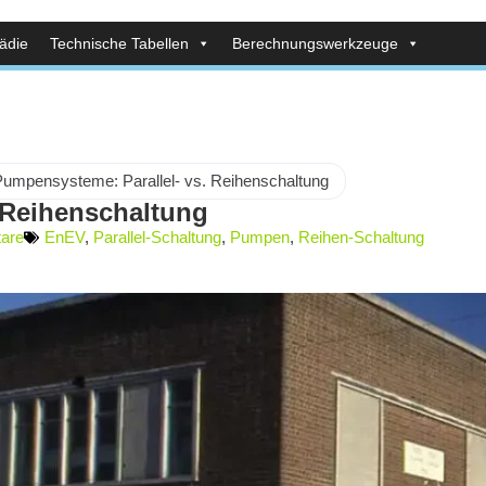
ädie
Technische Tabellen
Berechnungswerkzeuge
Pumpensysteme: Parallel- vs. Reihenschaltung
 Reihenschaltung
are
EnEV
,
Parallel-Schaltung
,
Pumpen
,
Reihen-Schaltung