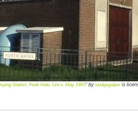
mping Station, Pode Hole, Lincs. May 1993
" by
sludgegulper
is lice