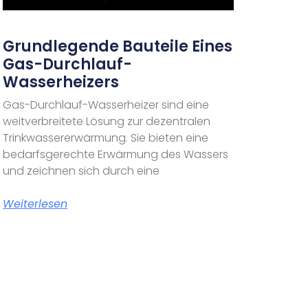
Grundlegende Bauteile Eines
Gas-Durchlauf-
Wasserheizers
Gas-Durchlauf-Wasserheizer sind eine
weitverbreitete Lösung zur dezentralen
Trinkwassererwärmung. Sie bieten eine
bedarfsgerechte Erwärmung des Wassers
und zeichnen sich durch eine
Weiterlesen