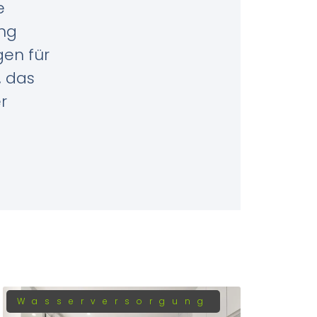
e
ung
gen für
, das
r
Wasserversorgung