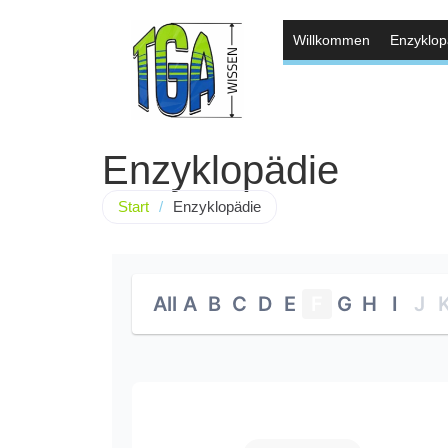
Willkommen
Enzyklop
Enzyklopädie
Start
/
Enzyklopädie
All
A
B
C
D
E
F
G
H
I
J