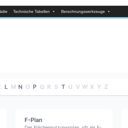
ädie
Technische Tabellen
Berechnungswerkzeuge
K
L
M
N
O
P
Q
R
S
T
U
V
W
X
Y
Z
F-Plan
Der Flächennutzungsplan, oft als F-