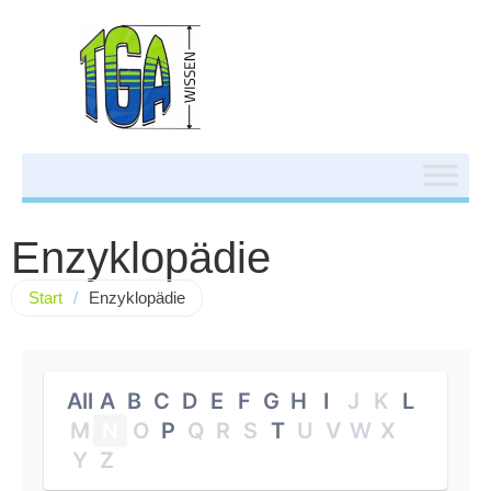
Enzyklopädie
Start
/
Enzyklopädie
All
A
B
C
D
E
F
G
H
I
J
K
L
M
N
O
P
Q
R
S
T
U
V
W
X
Y
Z